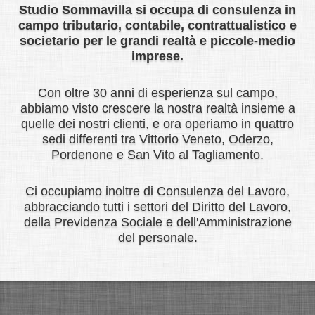
Attività strettamente necessarie al
Studio Sommavilla si occupa di consulenza in
funzionamento
Tipologie di Dati raccolti
campo tributario, contabile, contrattualistico e
societario per le grandi realtà e piccole-medio
Fra i Dati Personali raccolti da questa
imprese.
Applicazione, in modo autonomo o tramite terze
Attività di salvataggio delle
preferenze, ottimizzazione e
parti, ci sono: Cookie, Dati di utilizzo, Email,
statistica
Con oltre 30 anni di esperienza sul campo,
Nome, Cognome, Numero di Telefono,
abbiamo visto crescere la nostra realtà insieme a
Professione, Indirizzo e Username.
quelle dei nostri clienti, e ora operiamo in quattro
sedi differenti tra Vittorio Veneto, Oderzo,
Altri Dati Personali raccolti potrebbero essere
Pordenone e San Vito al Tagliamento.
indicati in altre sezioni di questa privacy policy o
Altre tipologie di Cookie o
mediante testi informativi visualizzati
strumenti terzi che
Ci occupiamo inoltre di Consulenza del Lavoro,
contestualmente alla raccolta dei Dati stessi.
abbracciando tutti i settori del Diritto del Lavoro,
potrebbero farne utilizzo
I Dati Personali possono essere inseriti
della Previdenza Sociale e dell'Amministrazione
volontariamente dall’Utente, oppure raccolti in
del personale.
Alcuni dei servizi elencati di seguito potrebbero
modo automatico durante l'uso di questa
non richiedere il consenso dell'Utente o
Applicazione.
potrebbero essere gestiti direttamente dal titolare
L’eventuale utilizzo di Cookie - o di altri strumenti
– a seconda di quanto descritto – senza l'ausilio di
di tracciamento - da parte di questa Applicazione o
terzi.
dei titolari dei servizi terzi utilizzati da questa